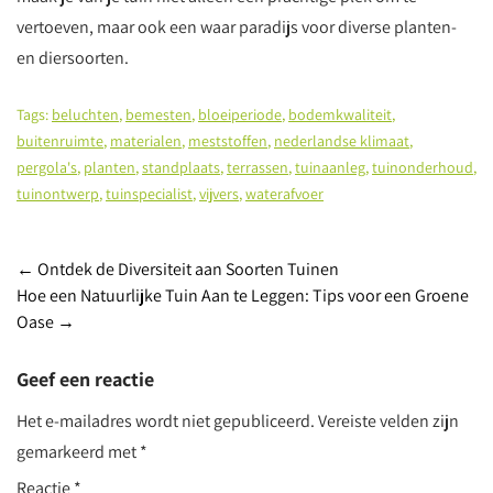
vertoeven, maar ook een waar paradijs voor diverse planten-
en diersoorten.
Tags:
beluchten
,
bemesten
,
bloeiperiode
,
bodemkwaliteit
,
buitenruimte
,
materialen
,
meststoffen
,
nederlandse klimaat
,
pergola's
,
planten
,
standplaats
,
terrassen
,
tuinaanleg
,
tuinonderhoud
,
tuinontwerp
,
tuinspecialist
,
vijvers
,
waterafvoer
Berichtnavigatie
←
Ontdek de Diversiteit aan Soorten Tuinen
Hoe een Natuurlijke Tuin Aan te Leggen: Tips voor een Groene
Oase
→
Geef een reactie
Het e-mailadres wordt niet gepubliceerd.
Vereiste velden zijn
gemarkeerd met
*
Reactie
*