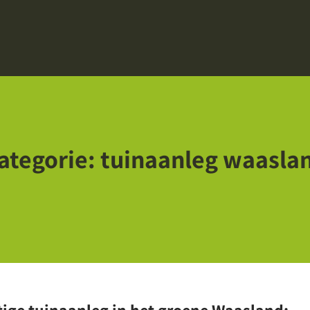
ategorie:
tuinaanleg waasla