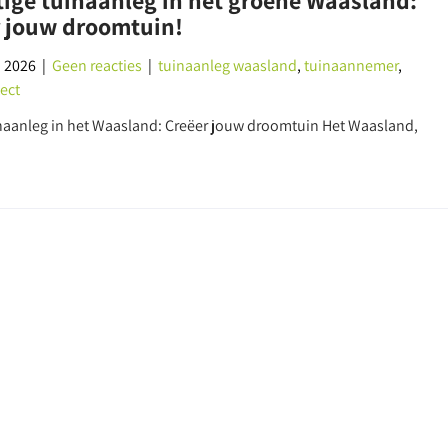
tige tuinaanleg in het groene Waasland:
r jouw droomtuin!
i 2026
|
Geen reacties
|
tuinaanleg waasland
,
tuinaannemer
,
ect
naanleg in het Waasland: Creëer jouw droomtuin Het Waasland,