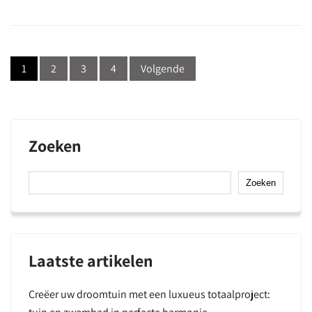
Berichten
1
2
3
4
Volgende
navigatie
Zoeken
Zoeken
Laatste artikelen
Creëer uw droomtuin met een luxueus totaalproject: