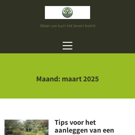
Skip
to
content
Waar uw tuin tot leven komt
Maand:
maart 2025
Tips voor het
aanleggen van een