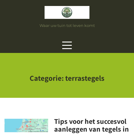
Skip
to
content
Waar uw tuin tot leven komt
Categorie:
terrastegels
Tips voor het succesvol
aanleggen van tegels in