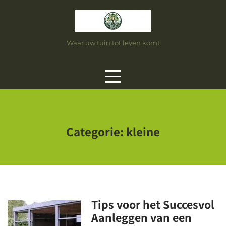
Skip
to
content
Waar uw tuin tot leven komt
Categorie:
kleine
Tips voor het Succesvol
Aanleggen van een