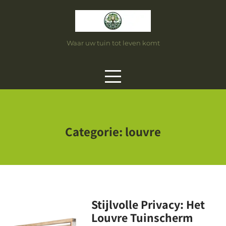
Skip
to
content
Waar uw tuin tot leven komt
Categorie:
louvre
Stijlvolle Privacy: Het
Louvre Tuinscherm