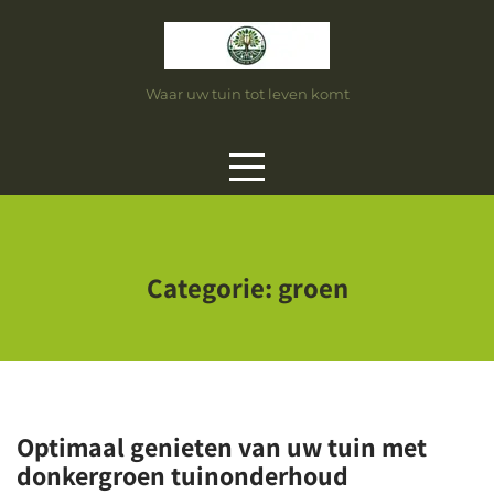
Skip
to
content
Waar uw tuin tot leven komt
Categorie:
groen
Optimaal genieten van uw tuin met
donkergroen tuinonderhoud