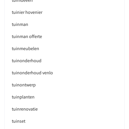
tuinideeen
tuinier hovenier
tuinman
tuinman offerte
tuinmeubelen
tuinonderhoud
tuinonderhoud venlo
tuinontwerp
tuinplanten
tuinrenovatie
tuinset