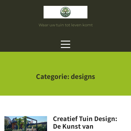
Skip
to
content
Waar uw tuin tot leven komt
Categorie:
designs
Creatief Tuin Design:
De Kunst van