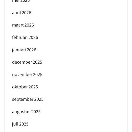
mei 2026
april 2026
maart 2026
februari 2026
januari 2026
december 2025
november 2025
oktober 2025
september 2025
augustus 2025
juli 2025