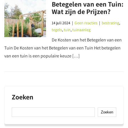
Betegelen van een Tuin:
Wat zijn de Prijzen?
14 juli 2024
|
Geen reacties
|
bestrating
,
tegels
,
tuin
,
tuinaanleg
De Kosten van het Betegelen van een
Tuin De Kosten van het Betegelen van een Tuin Het betegelen
van een tuin is een populaire keuze […]
Zoeken
Zoeken