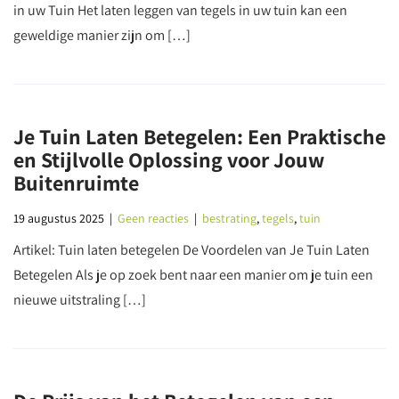
in uw Tuin Het laten leggen van tegels in uw tuin kan een
geweldige manier zijn om […]
Je Tuin Laten Betegelen: Een Praktische
en Stijlvolle Oplossing voor Jouw
Buitenruimte
19 augustus 2025
|
Geen reacties
|
bestrating
,
tegels
,
tuin
Artikel: Tuin laten betegelen De Voordelen van Je Tuin Laten
Betegelen Als je op zoek bent naar een manier om je tuin een
nieuwe uitstraling […]