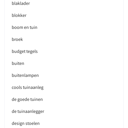
blaklader
blokker
boom en tuin
broek
budget tegels
buiten
buitenlampen
cools tuinaanleg
de goede tuinen
de tuinaanlegger
design stoelen