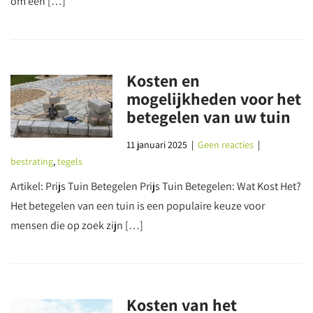
om een […]
Kosten en
mogelijkheden voor het
betegelen van uw tuin
11 januari 2025
|
Geen reacties
|
bestrating
,
tegels
Artikel: Prijs Tuin Betegelen Prijs Tuin Betegelen: Wat Kost Het?
Het betegelen van een tuin is een populaire keuze voor
mensen die op zoek zijn […]
Kosten van het