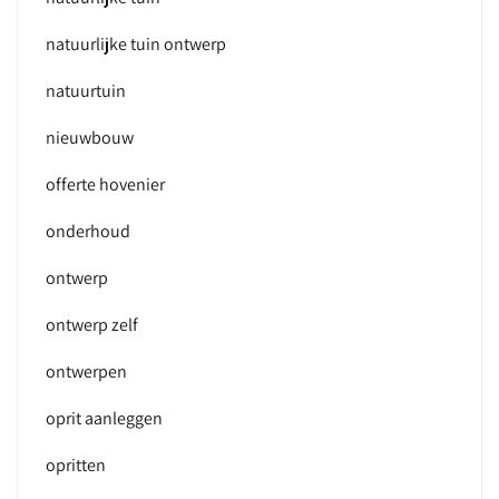
natuurlijke tuin ontwerp
natuurtuin
nieuwbouw
offerte hovenier
onderhoud
ontwerp
ontwerp zelf
ontwerpen
oprit aanleggen
opritten