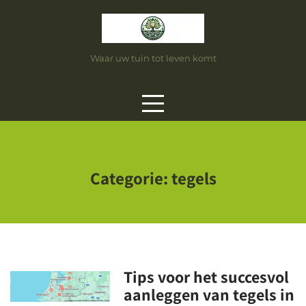
Skip
to
content
Waar uw tuin tot leven komt
Categorie:
tegels
Tips voor het succesvol
aanleggen van tegels in