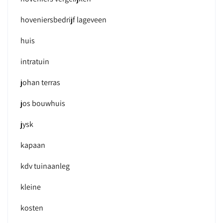
hoveniersbedrijf lageveen
huis
intratuin
johan terras
jos bouwhuis
jysk
kapaan
kdv tuinaanleg
kleine
kosten