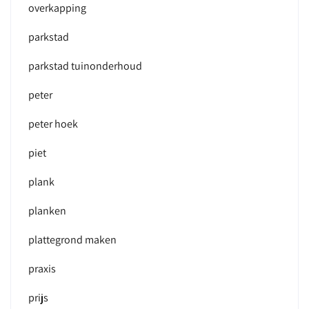
overkapping
parkstad
parkstad tuinonderhoud
peter
peter hoek
piet
plank
planken
plattegrond maken
praxis
prijs