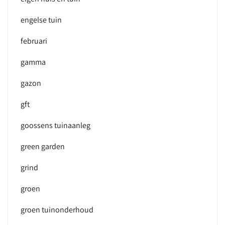
engelse tuin
februari
gamma
gazon
gft
goossens tuinaanleg
green garden
grind
groen
groen tuinonderhoud