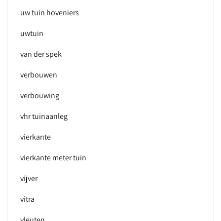
uw tuin hoveniers
uwtuin
van der spek
verbouwen
verbouwing
vhr tuinaanleg
vierkante
vierkante meter tuin
vijver
vitra
vleuten