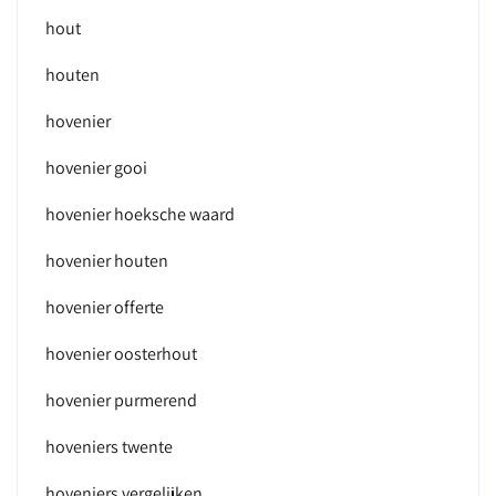
hout
houten
hovenier
hovenier gooi
hovenier hoeksche waard
hovenier houten
hovenier offerte
hovenier oosterhout
hovenier purmerend
hoveniers twente
hoveniers vergelijken