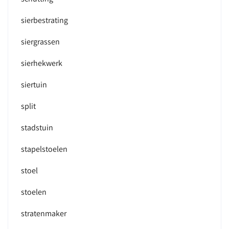
sierbestrating
siergrassen
sierhekwerk
siertuin
split
stadstuin
stapelstoelen
stoel
stoelen
stratenmaker