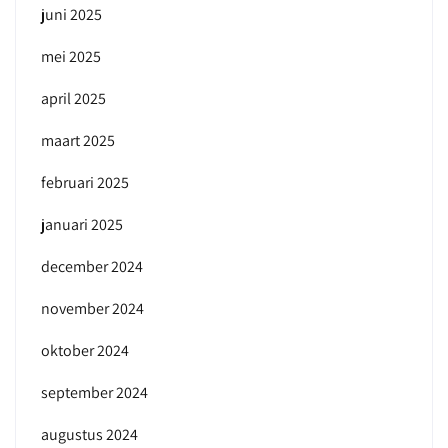
juni 2025
mei 2025
april 2025
maart 2025
februari 2025
januari 2025
december 2024
november 2024
oktober 2024
september 2024
augustus 2024