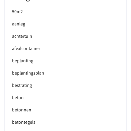
50m2
aanleg
achtertuin
afvalcontainer
beplanting
beplantingsplan
bestrating
beton
betonnen
betontegels