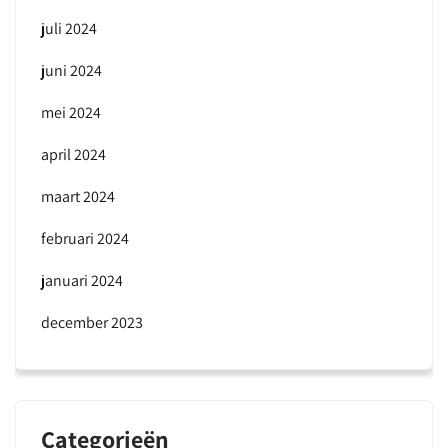
juli 2024
juni 2024
mei 2024
april 2024
maart 2024
februari 2024
januari 2024
december 2023
Categorieën