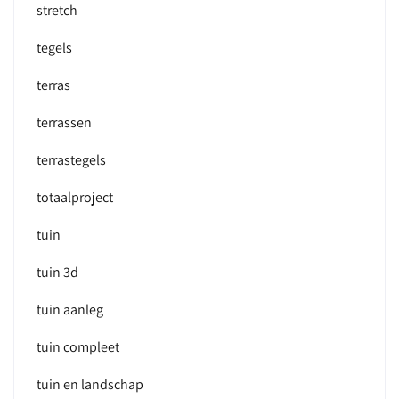
stretch
tegels
terras
terrassen
terrastegels
totaalproject
tuin
tuin 3d
tuin aanleg
tuin compleet
tuin en landschap