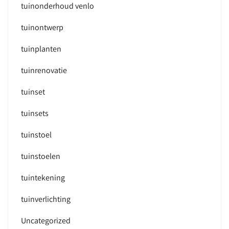
tuinonderhoud venlo
tuinontwerp
tuinplanten
tuinrenovatie
tuinset
tuinsets
tuinstoel
tuinstoelen
tuintekening
tuinverlichting
Uncategorized