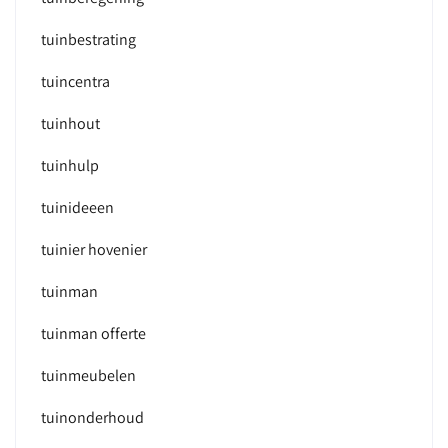
tuinbestrating
tuincentra
tuinhout
tuinhulp
tuinideeen
tuinier hovenier
tuinman
tuinman offerte
tuinmeubelen
tuinonderhoud