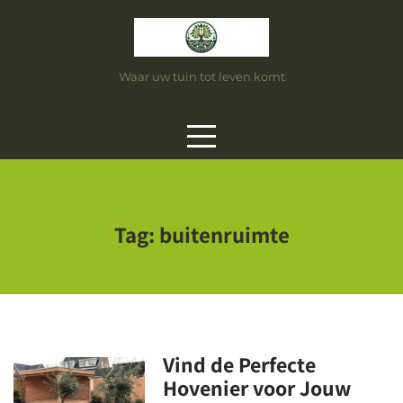
Skip
to
content
Waar uw tuin tot leven komt
Tag:
buitenruimte
Vind de Perfecte
Hovenier voor Jouw