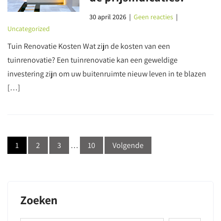
30 april 2026
|
Geen reacties
|
Uncategorized
Tuin Renovatie Kosten Wat zijn de kosten van een
tuinrenovatie? Een tuinrenovatie kan een geweldige
investering zijn om uw buitenruimte nieuw leven in te blazen
[…]
Berichten
1
2
3
…
10
Volgende
navigatie
Zoeken