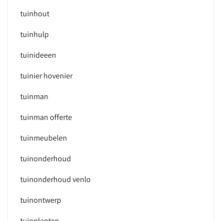
tuinhout
tuinhulp
tuinideeen
tuinier hovenier
tuinman
tuinman offerte
tuinmeubelen
tuinonderhoud
tuinonderhoud venlo
tuinontwerp
tuinplanten