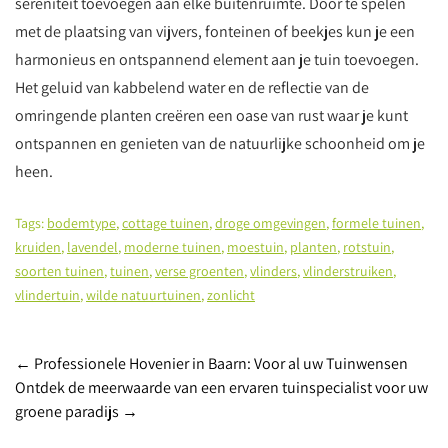
sereniteit toevoegen aan elke buitenruimte. Door te spelen
met de plaatsing van vijvers, fonteinen of beekjes kun je een
harmonieus en ontspannend element aan je tuin toevoegen.
Het geluid van kabbelend water en de reflectie van de
omringende planten creëren een oase van rust waar je kunt
ontspannen en genieten van de natuurlijke schoonheid om je
heen.
Tags:
bodemtype
,
cottage tuinen
,
droge omgevingen
,
formele tuinen
,
kruiden
,
lavendel
,
moderne tuinen
,
moestuin
,
planten
,
rotstuin
,
soorten tuinen
,
tuinen
,
verse groenten
,
vlinders
,
vlinderstruiken
,
vlindertuin
,
wilde natuurtuinen
,
zonlicht
Berichtnavigatie
←
Professionele Hovenier in Baarn: Voor al uw Tuinwensen
Ontdek de meerwaarde van een ervaren tuinspecialist voor uw
groene paradijs
→