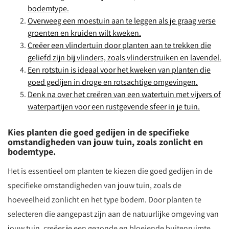
bodemtype.
Overweeg een moestuin aan te leggen als je graag verse
groenten en kruiden wilt kweken.
Creëer een vlindertuin door planten aan te trekken die
geliefd zijn bij vlinders, zoals vlinderstruiken en lavendel.
Een rotstuin is ideaal voor het kweken van planten die
goed gedijen in droge en rotsachtige omgevingen.
Denk na over het creëren van een watertuin met vijvers of
waterpartijen voor een rustgevende sfeer in je tuin.
Kies planten die goed gedijen in de specifieke
omstandigheden van jouw tuin, zoals zonlicht en
bodemtype.
Het is essentieel om planten te kiezen die goed gedijen in de
specifieke omstandigheden van jouw tuin, zoals de
hoeveelheid zonlicht en het type bodem. Door planten te
selecteren die aangepast zijn aan de natuurlijke omgeving van
jouw tuin, creëer je een gezonde en bloeiende buitenruimte.