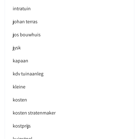
intratuin
johan terras
jos bouwhuis
jysk
kapaan
kdv tuinaanleg
kleine
kosten
kosten stratenmaker
kostprijs
kuipstoel