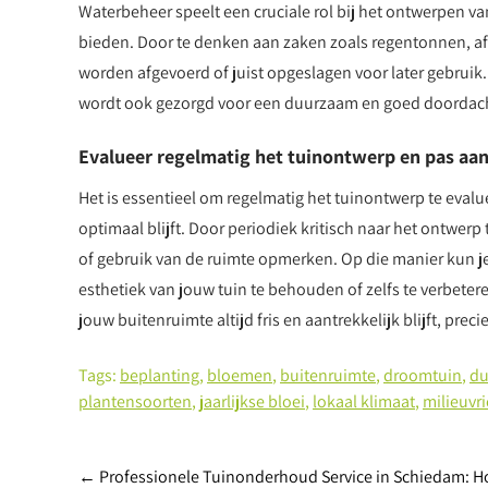
Waterbeheer speelt een cruciale rol bij het ontwerpen va
bieden. Door te denken aan zaken zoals regentonnen, afv
worden afgevoerd of juist opgeslagen voor later gebruik
wordt ook gezorgd voor een duurzaam en goed doordacht
Evalueer regelmatig het tuinontwerp en pas aa
Het is essentieel om regelmatig het tuinontwerp te eval
optimaal blijft. Door periodiek kritisch naar het ontwerp 
of gebruik van de ruimte opmerken. Op die manier kun je
esthetiek van jouw tuin te behouden of zelfs te verbete
jouw buitenruimte altijd fris en aantrekkelijk blijft, precie
Tags:
beplanting
,
bloemen
,
buitenruimte
,
droomtuin
,
du
plantensoorten
,
jaarlijkse bloei
,
lokaal klimaat
,
milieuvr
Berichtnavigatie
←
Professionele Tuinonderhoud Service in Schiedam: H