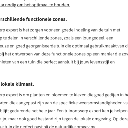
aar nodig om het optimaal te houden.
rschillende functionele zones.
erp expert is het zorgen voor een goede indeling van de tuin met
p te delen in verschillende zones, zoals een loungedeel, een
ieuze en goed georganiseerde tuin die optimaal gebruikmaakt van 
bij het ontwerpen van deze functionele zones op een manier die zo
nieten van een tuin die perfect aansluit bij jouw levensstijl en
 lokale klimaat.
erp expert is om planten en bloemen te kiezen die goed gedijen in h
orten die aangepast zijn aan de specifieke weersomstandigheden v
 blijft gedurende het hele jaar. Een tuinontwerp expert kan je helpen 
i zijn, maar ook goed bestand zijn tegen de lokale omgeving. Op dez
 tuin die perfect past bij de natuurlijke omgeving.