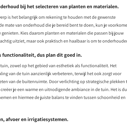
erhoud bij het selecteren van planten en materialen.
twerp is het belangrijk om rekening te houden met de gewenste
de mate van onderhoud die je bereid bent te doen, kun je voorkom
 te genieten. Kies daarom planten en materialen die passen bij jouw
 prachtig uitziet, maar ook praktisch en haalbaar is om te onderhoude
 functionaliteit, dus plan dit goed in.
 tuin, zowel op het gebied van esthetiek als functionaliteit. Het
ling van de tuin aanzienlijk verbeteren, terwijl het ook zorgt voor
ieten van de buitenruimte. Door verlichting op strategische plekken 
, creëer je een warme en uitnodigende ambiance in de tuin. Het is d
 nemen en hiermee de juiste balans te vinden tussen schoonheid en
n, afvoer en irrigatiesystemen.