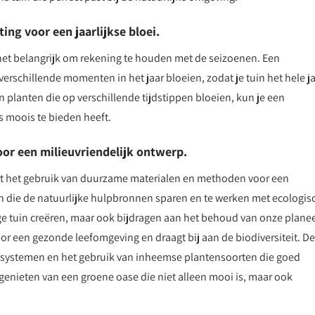
ing voor een jaarlijkse bloei.
is het belangrijk om rekening te houden met de seizoenen. Een
verschillende momenten in het jaar bloeien, zodat je tuin het hele j
n planten die op verschillende tijdstippen bloeien, kun je een
s moois te bieden heeft.
r een milieuvriendelijk ontwerp.
rt het gebruik van duurzame materialen en methoden voor een
en die de natuurlijke hulpbronnen sparen en te werken met ecologis
ge tuin creëren, maar ook bijdragen aan het behoud van onze planee
or een gezonde leefomgeving en draagt bij aan de biodiversiteit. D
e systemen en het gebruik van inheemse plantensoorten die goed
genieten van een groene oase die niet alleen mooi is, maar ook