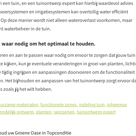
n een tuin, en een tuinontwerp expert kan hierbij waardevol advies
oersystemen en irrigatiesystemen kan overtollig water efficiënt
. Op deze manier wordt niet alleen wateroverlast voorkomen, maar
 waterbeheer in de tuin.
n waar nodig om het optimaal te houden.
ueren en aan te passen waar nodig om ervoor te zorgen dat jouw tuin
te kijken, kun je eventuele veranderingen in groei van planten, licht
 tijdig ingrijpen en aanpassingen doorvoeren om de functionaliteit
ren. Het bijhouden en aanpassen van het tuinontwerp zorgt ervoor d
s zoals jij het wilt hebben.
urzame materialen
,
functionele zones
,
indeling tuin
,
inheemse
iendelijk ontwerp
,
planten
,
seizoenen
,
tuinontwerp expert
oud uw Groene Oase in Topconditie