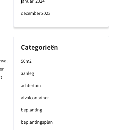
januari 2024
december 2023
Categorieën
inval
50m2
 en
aanleg
at
achtertuin
afvalcontainer
beplanting
beplantingsplan