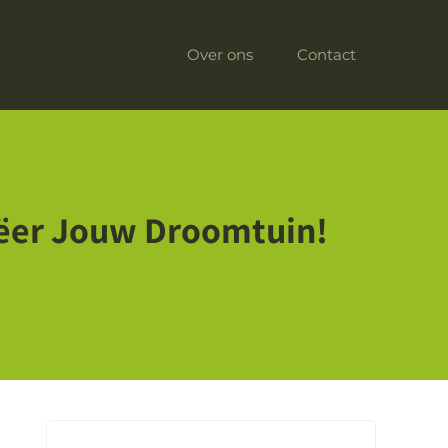
Over ons
Contact
eëer Jouw Droomtuin!