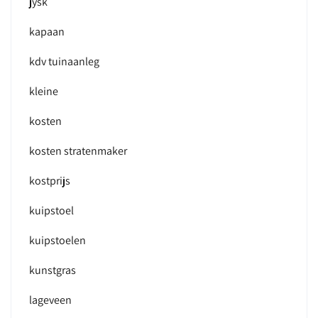
jysk
kapaan
kdv tuinaanleg
kleine
kosten
kosten stratenmaker
kostprijs
kuipstoel
kuipstoelen
kunstgras
lageveen