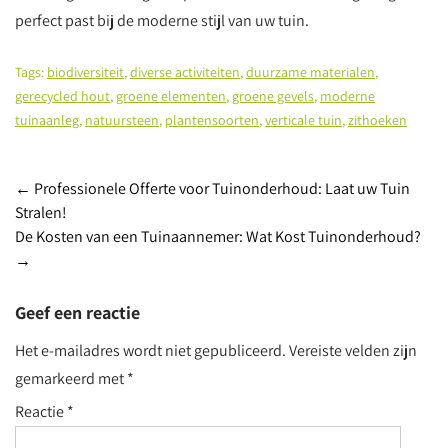
perfect past bij de moderne stijl van uw tuin.
Tags:
biodiversiteit
,
diverse activiteiten
,
duurzame materialen
,
gerecycled hout
,
groene elementen
,
groene gevels
,
moderne
tuinaanleg
,
natuursteen
,
plantensoorten
,
verticale tuin
,
zithoeken
Berichtnavigatie
←
Professionele Offerte voor Tuinonderhoud: Laat uw Tuin
Stralen!
De Kosten van een Tuinaannemer: Wat Kost Tuinonderhoud?
→
Geef een reactie
Het e-mailadres wordt niet gepubliceerd.
Vereiste velden zijn
gemarkeerd met
*
Reactie
*