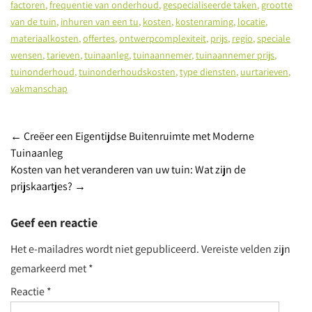
factoren
,
frequentie van onderhoud
,
gespecialiseerde taken
,
grootte
van de tuin
,
inhuren van een tu
,
kosten
,
kostenraming
,
locatie
,
materiaalkosten
,
offertes
,
ontwerpcomplexiteit
,
prijs
,
regio
,
speciale
wensen
,
tarieven
,
tuinaanleg
,
tuinaannemer
,
tuinaannemer prijs
,
tuinonderhoud
,
tuinonderhoudskosten
,
type diensten
,
uurtarieven
,
vakmanschap
Berichtnavigatie
←
Creëer een Eigentijdse Buitenruimte met Moderne
Tuinaanleg
Kosten van het veranderen van uw tuin: Wat zijn de
prijskaartjes?
→
Geef een reactie
Het e-mailadres wordt niet gepubliceerd.
Vereiste velden zijn
gemarkeerd met
*
Reactie
*