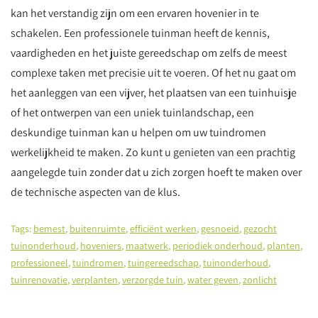
kan het verstandig zijn om een ervaren hovenier in te
schakelen. Een professionele tuinman heeft de kennis,
vaardigheden en het juiste gereedschap om zelfs de meest
complexe taken met precisie uit te voeren. Of het nu gaat om
het aanleggen van een vijver, het plaatsen van een tuinhuisje
of het ontwerpen van een uniek tuinlandschap, een
deskundige tuinman kan u helpen om uw tuindromen
werkelijkheid te maken. Zo kunt u genieten van een prachtig
aangelegde tuin zonder dat u zich zorgen hoeft te maken over
de technische aspecten van de klus.
Tags:
bemest
,
buitenruimte
,
efficiënt werken
,
gesnoeid
,
gezocht
tuinonderhoud
,
hoveniers
,
maatwerk
,
periodiek onderhoud
,
planten
,
professioneel
,
tuindromen
,
tuingereedschap
,
tuinonderhoud
,
tuinrenovatie
,
verplanten
,
verzorgde tuin
,
water geven
,
zonlicht