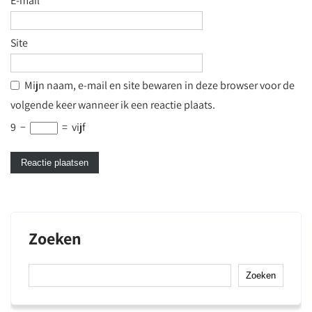
E-mail
*
Site
Mijn naam, e-mail en site bewaren in deze browser voor de
volgende keer wanneer ik een reactie plaats.
9
−
=
vijf
Zoeken
Zoeken