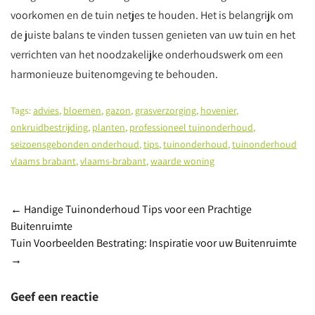
voorkomen en de tuin netjes te houden. Het is belangrijk om
de juiste balans te vinden tussen genieten van uw tuin en het
verrichten van het noodzakelijke onderhoudswerk om een
harmonieuze buitenomgeving te behouden.
Tags:
advies
,
bloemen
,
gazon
,
grasverzorging
,
hovenier
,
onkruidbestrijding
,
planten
,
professioneel tuinonderhoud
,
seizoensgebonden onderhoud
,
tips
,
tuinonderhoud
,
tuinonderhoud
vlaams brabant
,
vlaams-brabant
,
waarde woning
Berichtnavigatie
←
Handige Tuinonderhoud Tips voor een Prachtige
Buitenruimte
Tuin Voorbeelden Bestrating: Inspiratie voor uw Buitenruimte
→
Geef een reactie