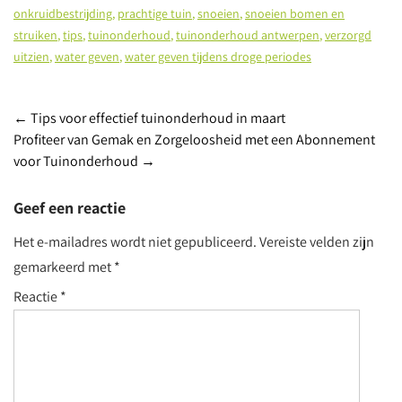
onkruidbestrijding
,
prachtige tuin
,
snoeien
,
snoeien bomen en
struiken
,
tips
,
tuinonderhoud
,
tuinonderhoud antwerpen
,
verzorgd
uitzien
,
water geven
,
water geven tijdens droge periodes
Berichtnavigatie
←
Tips voor effectief tuinonderhoud in maart
Profiteer van Gemak en Zorgeloosheid met een Abonnement
voor Tuinonderhoud
→
Geef een reactie
Het e-mailadres wordt niet gepubliceerd.
Vereiste velden zijn
gemarkeerd met
*
Reactie
*