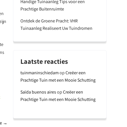
Handige Tuinaanleg Tips voor een
Prachtige Buitenruimte
en
Ontdek de Groene Pracht: VHR
zijn
Tuinaanleg Realiseert Uw Tuindromen
te
ons
Laatste reacties
tuinmaninschiedam
op
Creëer een
Prachtige Tuin met een Mooie Schutting
Saïda buenos aires
op
Creëer een
e
Prachtige Tuin met een Mooie Schutting
ie
→