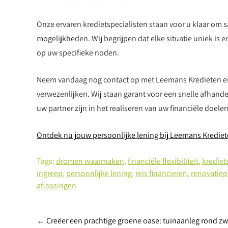
Onze ervaren kredietspecialisten staan voor u klaar om 
mogelijkheden. Wij begrijpen dat elke situatie uniek is
op uw specifieke noden.
Neem vandaag nog contact op met Leemans Kredieten en
verwezenlijken. Wij staan garant voor een snelle afhand
uw partner zijn in het realiseren van uw financiële doelen
Ontdek nu jouw persoonlijke lening bij Leemans Krediet
Tags:
dromen waarmaken
,
financiële flexibiliteit
,
krediet
ingreep
,
persoonlijke lening
,
reis financieren
,
renovatiep
aflossingen
Berichtnavigatie
←
Creëer een prachtige groene oase: tuinaanleg rond 