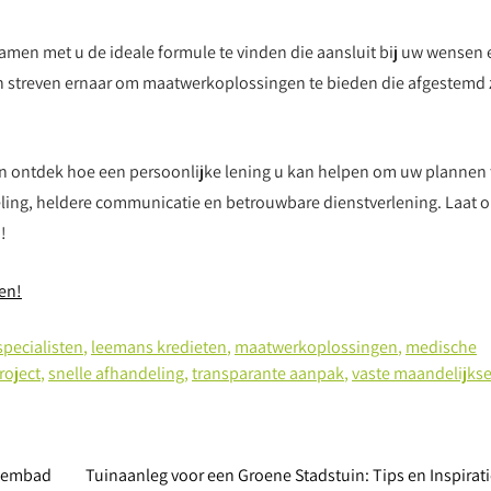
samen met u de ideale formule te vinden die aansluit bij uw wensen 
 en streven ernaar om maatwerkoplossingen te bieden die afgestemd 
 ontdek hoe een persoonlijke lening u kan helpen om uw plannen 
eling, heldere communicatie en betrouwbare dienstverlening. Laat 
!
en!
specialisten
,
leemans kredieten
,
maatwerkoplossingen
,
medische
roject
,
snelle afhandeling
,
transparante aanpak
,
vaste maandelijks
zwembad
Tuinaanleg voor een Groene Stadstuin: Tips en Inspirat