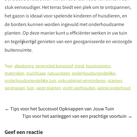
stuk eenvoudiger. Het terras biedt een plek om te ontspannen,
het gazon is ideaal voor spelende kinderen of huisdieren, en
de borders kunnen worden ingevuld met onderhoudsarme
planten. Op deze manier kunt u efficiënter werken in uw tuin
en tegelijkertijd genieten van een georganiseerde en verzorgde
buitenruimte.
Tags:
afwatering
,
gerecycled kunststof
,
grind
,
houtsnippers
,
materialen
,
mulchlaag
,
natuursteen
,
onderhoudsvriendelijke
,
onderhoudsvriendelijke tuin
,
onkruidgroei verminderen
,
planten
,
siergrassen
,
tuin
,
vaste planten
,
vocht vasthouden
,
weinig onderhoud
Berichtnavigatie
←
Tips voor het Succesvol Opknappen van Jouw Tuin
Tips voor het aanleggen van een prachtige voortuin
→
Geef een reactie