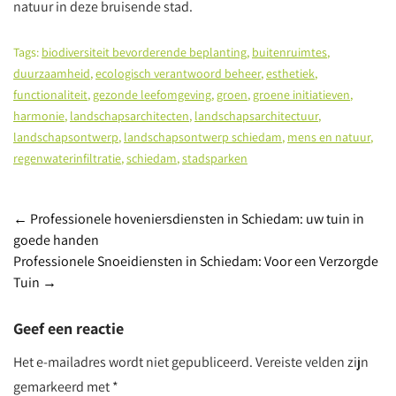
natuur in deze bruisende stad.
Tags:
biodiversiteit bevorderende beplanting
,
buitenruimtes
,
duurzaamheid
,
ecologisch verantwoord beheer
,
esthetiek
,
functionaliteit
,
gezonde leefomgeving
,
groen
,
groene initiatieven
,
harmonie
,
landschapsarchitecten
,
landschapsarchitectuur
,
landschapsontwerp
,
landschapsontwerp schiedam
,
mens en natuur
,
regenwaterinfiltratie
,
schiedam
,
stadsparken
Berichtnavigatie
←
Professionele hoveniersdiensten in Schiedam: uw tuin in
goede handen
Professionele Snoeidiensten in Schiedam: Voor een Verzorgde
Tuin
→
Geef een reactie
Het e-mailadres wordt niet gepubliceerd.
Vereiste velden zijn
gemarkeerd met
*