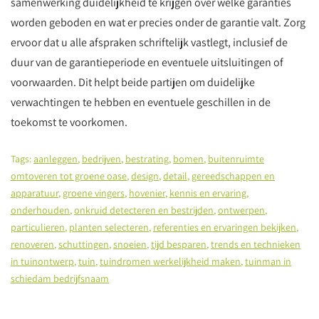
samenwerking duidelijkheid te krijgen over welke garanties
worden geboden en wat er precies onder de garantie valt. Zorg
ervoor dat u alle afspraken schriftelijk vastlegt, inclusief de
duur van de garantieperiode en eventuele uitsluitingen of
voorwaarden. Dit helpt beide partijen om duidelijke
verwachtingen te hebben en eventuele geschillen in de
toekomst te voorkomen.
Tags:
aanleggen
,
bedrijven
,
bestrating
,
bomen
,
buitenruimte
omtoveren tot groene oase
,
design
,
detail
,
gereedschappen en
apparatuur
,
groene vingers
,
hovenier
,
kennis en ervaring
,
onderhouden
,
onkruid detecteren en bestrijden
,
ontwerpen
,
particulieren
,
planten selecteren
,
referenties en ervaringen bekijken
,
renoveren
,
schuttingen
,
snoeien
,
tijd besparen
,
trends en technieken
in tuinontwerp
,
tuin
,
tuindromen werkelijkheid maken
,
tuinman in
schiedam bedrijfsnaam