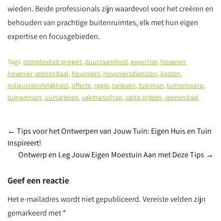
wieden. Beide professionals zijn waardevol voor het creëren en
behouden van prachtige buitenruimtes, elk met hun eigen
expertise en focusgebieden.
Tags:
complexiteit project
,
duurzaamheid
,
expertise
,
hovenier
,
hovenier veenendaal
,
hoveniers
,
hoveniersdiensten
,
kosten
,
milieuvriendelijkheid
,
offerte
,
regio
,
tarieven
,
tuinman
,
tuinontwerp
,
tuinwensen
,
uurtarieven
,
vakmanschap
,
vaste prijzen
,
veenendaal
Berichtnavigatie
←
Tips voor het Ontwerpen van Jouw Tuin: Eigen Huis en Tuin
Inspireert!
Ontwerp en Leg Jouw Eigen Moestuin Aan met Deze Tips
→
Geef een reactie
Het e-mailadres wordt niet gepubliceerd.
Vereiste velden zijn
gemarkeerd met
*