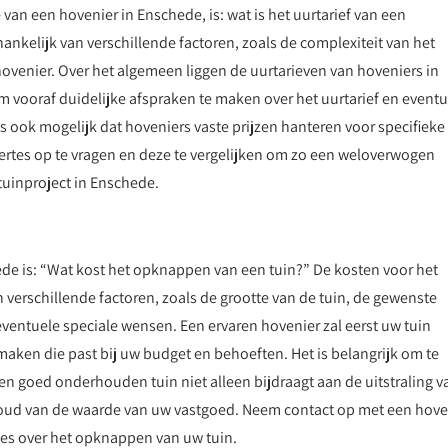
van een hovenier in Enschede, is: wat is het uurtarief van een
ankelijk van verschillende factoren, zoals de complexiteit van het
hovenier. Over het algemeen liggen de uurtarieven van hoveniers in
 vooraf duidelijke afspraken te maken over het uurtarief en eventu
 ook mogelijk dat hoveniers vaste prijzen hanteren voor specifieke
fertes op te vragen en deze te vergelijken om zo een weloverwogen
tuinproject in Enschede.
ede is: “Wat kost het opknappen van een tuin?” De kosten voor het
verschillende factoren, zoals de grootte van de tuin, de gewenste
entuele speciale wensen. Een ervaren hovenier zal eerst uw tuin
aken die past bij uw budget en behoeften. Het is belangrijk om te
n goed onderhouden tuin niet alleen bijdraagt aan de uitstraling v
oud van de waarde van uw vastgoed. Neem contact op met een hove
ies over het opknappen van uw tuin.