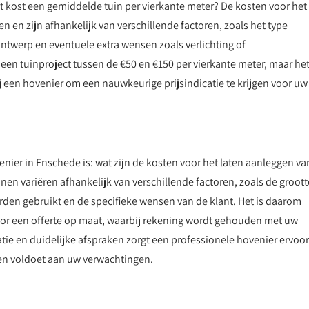
at kost een gemiddelde tuin per vierkante meter? De kosten voor het
n en zijn afhankelijk van verschillende factoren, zoals het type
ontwerp en eventuele extra wensen zoals verlichting of
n tuinproject tussen de €50 en €150 per vierkante meter, maar het
ij een hovenier om een nauwkeurige prijsindicatie te krijgen voor uw
nier in Enschede is: wat zijn de kosten voor het laten aanleggen va
en variëren afhankelijk van verschillende factoren, zoals de groott
rden gebruikt en de specifieke wensen van de klant. Het is daarom
r een offerte op maat, waarbij rekening wordt gehouden met uw
e en duidelijke afspraken zorgt een professionele hovenier ervoor
en voldoet aan uw verwachtingen.