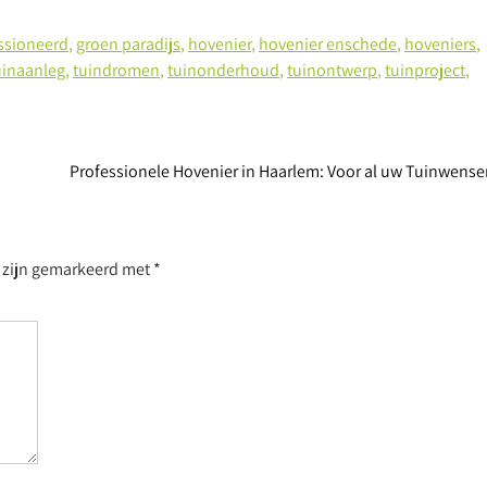
ssioneerd
,
groen paradijs
,
hovenier
,
hovenier enschede
,
hoveniers
,
uinaanleg
,
tuindromen
,
tuinonderhoud
,
tuinontwerp
,
tuinproject
,
Professionele Hovenier in Haarlem: Voor al uw Tuinwens
n zijn gemarkeerd met
*