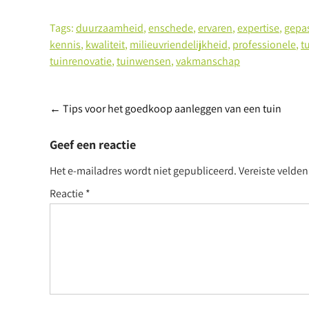
Tags:
duurzaamheid
,
enschede
,
ervaren
,
expertise
,
gepa
kennis
,
kwaliteit
,
milieuvriendelijkheid
,
professionele
,
t
tuinrenovatie
,
tuinwensen
,
vakmanschap
Berichtnavigatie
←
Tips voor het goedkoop aanleggen van een tuin
Geef een reactie
Het e-mailadres wordt niet gepubliceerd.
Vereiste velde
Reactie
*