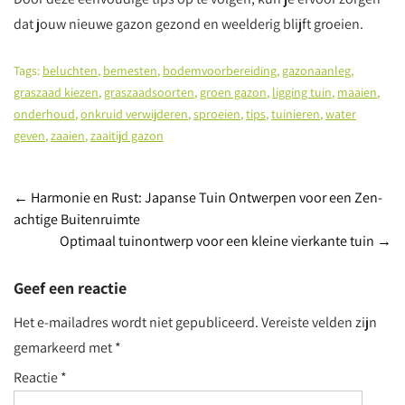
dat jouw nieuwe gazon gezond en weelderig blijft groeien.
Tags:
beluchten
,
bemesten
,
bodemvoorbereiding
,
gazonaanleg
,
graszaad kiezen
,
graszaadsoorten
,
groen gazon
,
ligging tuin
,
maaien
,
onderhoud
,
onkruid verwijderen
,
sproeien
,
tips
,
tuinieren
,
water
geven
,
zaaien
,
zaaitijd gazon
Berichtnavigatie
←
Harmonie en Rust: Japanse Tuin Ontwerpen voor een Zen-
achtige Buitenruimte
Optimaal tuinontwerp voor een kleine vierkante tuin
→
Geef een reactie
Het e-mailadres wordt niet gepubliceerd.
Vereiste velden zijn
gemarkeerd met
*
Reactie
*