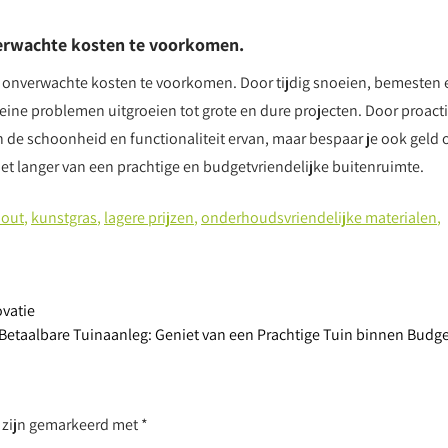
erwachte kosten te voorkomen.
m onverwachte kosten te voorkomen. Door tijdig snoeien, bemesten 
leine problemen uitgroeien tot grote en dure projecten. Door proacti
en de schoonheid en functionaliteit ervan, maar bespaar je ook geld 
iet langer van een prachtige en budgetvriendelijke buitenruimte.
hout
,
kunstgras
,
lagere prijzen
,
onderhoudsvriendelijke materialen
,
ovatie
 Betaalbare Tuinaanleg: Geniet van een Prachtige Tuin binnen Budg
n zijn gemarkeerd met
*