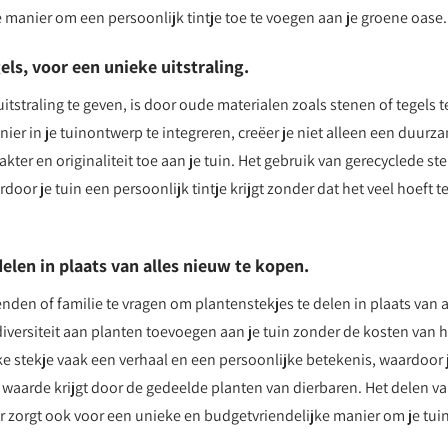
e manier om een persoonlijk tintje toe te voegen aan je groene oase.
ls, voor een unieke uitstraling.
tstraling te geven, is door oude materialen zoals stenen of tegels t
er in je tuinontwerp te integreren, creëer je niet alleen een duurz
kter en originaliteit toe aan je tuin. Het gebruik van gerecyclede st
door je tuin een persoonlijk tintje krijgt zonder dat het veel hoeft t
elen in plaats van alles nieuw te kopen.
nden of familie te vragen om plantenstekjes te delen in plaats van a
diversiteit aan planten toevoegen aan je tuin zonder de kosten van h
e stekje vaak een verhaal en een persoonlijke betekenis, waardoor 
 waarde krijgt door de gedeelde planten van dierbaren. Het delen v
ar zorgt ook voor een unieke en budgetvriendelijke manier om je tuin