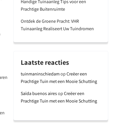
Handige Tuinaanleg Tips voor een
Prachtige Buitenruimte
Ontdek de Groene Pracht: VHR
Tuinaanleg Realiseert Uw Tuindromen
n
Laatste reacties
tuinmaninschiedam
op
Creëer een
aren
Prachtige Tuin met een Mooie Schutting
Saïda buenos aires
op
Creëer een
Prachtige Tuin met een Mooie Schutting
ten