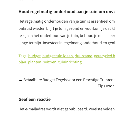
Houd regelmatig onderhoud aan je tuin om onv
Het regelmatig onderhouden van je tuin is essentieel o
onkruid wieden blijft je tuin gezond en voorkom je dat k
te zijn in het onderhoud van je tuin, behoud je niet alle
lange termijn. Investeer in regelmatig onderhoud en gen
Tags:
budget
,
budget tuin ideen
,
duurzame
,
gerecycled 
plan
,
planten
,
seizoen
,
tuininrichting
Berichtnavigatie
←
Betaalbare Budget Tegels voor een Prachtige Tuinren
Tips voor
Geef een reactie
Het e-mailadres wordt niet gepubliceerd.
Vereiste velde