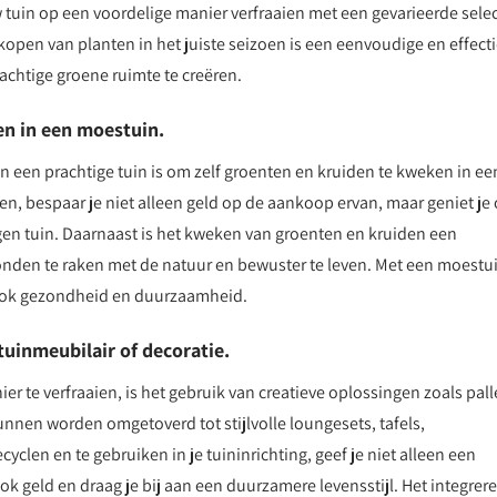
w tuin op een voordelige manier verfraaien met een gevarieerde selec
t kopen van planten in het juiste seizoen is een eenvoudige en effect
achtige groene ruimte te creëren.
n in een moestuin.
n een prachtige tuin is om zelf groenten en kruiden te kweken in ee
n, bespaar je niet alleen geld op de aankoop ervan, maar geniet je
igen tuin. Daarnaast is het kweken van groenten en kruiden een
rbonden te raken met de natuur en bewuster te leven. Met een moestu
r ook gezondheid en duurzaamheid.
tuinmeubilair of decoratie.
r te verfraaien, is het gebruik van creatieve oplossingen zoals pall
 kunnen worden omgetoverd tot stijlvolle loungesets, tafels,
cyclen en te gebruiken in je tuininrichting, geef je niet alleen een
ok geld en draag je bij aan een duurzamere levensstijl. Het integrer