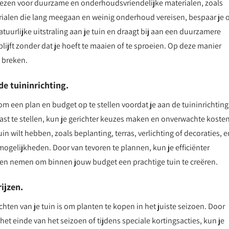
kiezen voor duurzame en onderhoudsvriendelijke materialen, zoals
erialen die lang meegaan en weinig onderhoud vereisen, bespaar je 
atuurlijke uitstraling aan je tuin en draagt bij aan een duurzamere
blijft zonder dat je hoeft te maaien of te sproeien. Op deze manier
e breken.
e tuininrichting.
om een plan en budget op te stellen voordat je aan de tuininrichting
vast te stellen, kun je gerichter keuzes maken en onverwachte koste
in wilt hebben, zoals beplanting, terras, verlichting of decoraties, e
 mogelijkheden. Door van tevoren te plannen, kun je efficiënter
gen nemen om binnen jouw budget een prachtige tuin te creëren.
ijzen.
chten van je tuin is om planten te kopen in het juiste seizoen. Door
et einde van het seizoen of tijdens speciale kortingsacties, kun je