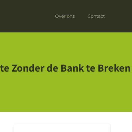
Over ons
Contact
te Zonder de Bank te Breken