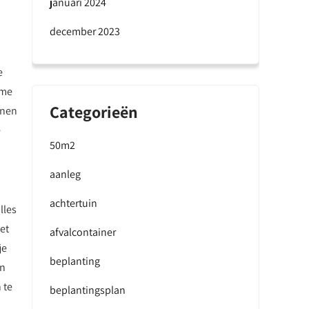
januari 2024
december 2023
e
ame
Categorieën
enen
e
50m2
aanleg
achtertuin
lles
et
afvalcontainer
je
beplanting
an
 te
beplantingsplan