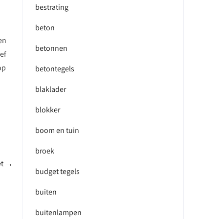
bestrating
beton
en
betonnen
ef
op
betontegels
blaklader
blokker
boom en tuin
broek
et
→
budget tegels
buiten
buitenlampen