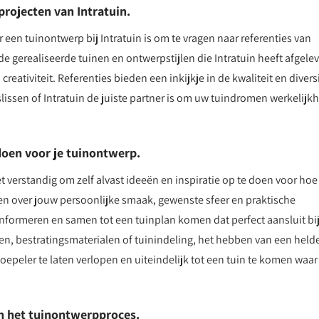
rojecten van Intratuin.
 een tuinontwerp bij Intratuin is om te vragen naar referenties van
de gerealiseerde tuinen en ontwerpstijlen die Intratuin heeft afgelev
tiviteit. Referenties bieden een inkijkje in de kwaliteit en diversi
ssen of Intratuin de juiste partner is om uw tuindromen werkelijk
 doen voor je tuinontwerp.
et verstandig om zelf alvast ideeën en inspiratie op te doen voor hoe
nken over jouw persoonlijke smaak, gewenste sfeer en praktische
informeren en samen tot een tuinplan komen dat perfect aansluit bi
n, bestratingsmaterialen of tuinindeling, het hebben van een held
epeler te laten verlopen en uiteindelijk tot een tuin te komen waar 
an het tuinontwerpproces.