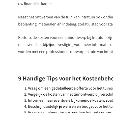
uw financiële kaders.
Naast het ontwerpen van de tuin kan Intratuin ook onders
beplanting, materialen en indeling, zodat u stap voor s
Kortom, de kosten voor een tuinontwerp bij Intratuin zi
met uw dichtstbijzijnde vestiging voor meer informatie 
worden met een professioneel ontworpen tuin van Intrat
9 Handige Tips voor het Kostenbehe
Vraag om een gedetailleerde offerte voor het tuinon
Vergelijk de kosten van het tuinontwerp bij versch
Informeer naar eventuele bijkomende kosten, zoals
Beschrijf duidelijk je wensen en budget voor het t
Vraag naar referenties van eerdere tuinontwerpproj