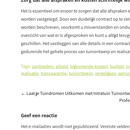
Het is essentieel om ervoor te zorgen dat alle afspraken e
worden vastgelegd. Door een duidelijk contract op te ste
worden beschreven, voorkomt u misverstanden en onduid
overzicht van wat er is afgesproken en kunt u altijd teru
geschillen. Het vastleggen van alle details in een contra
gedurende het gehele proces van tuinontwerp en realisat
Tags:
aanbieders
,
arbeid
,
bijkomende kosten
,
budget
,
in
realisatie
,
transparantie
,
tuinontwerp
,
vergelijken
,
wens
Berichtnavigatie
←
Laat je Tuindromen Uitkomen met Intratuin Tuinontw
Profe
Geef een reactie
Het e-mailadres wordt niet gepubliceerd.
Vereiste velde