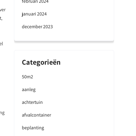
februari 2024
ver
januari 2024
t,
december 2023
el
Categorieën
50m2
aanleg
achtertuin
ing
afvalcontainer
beplanting