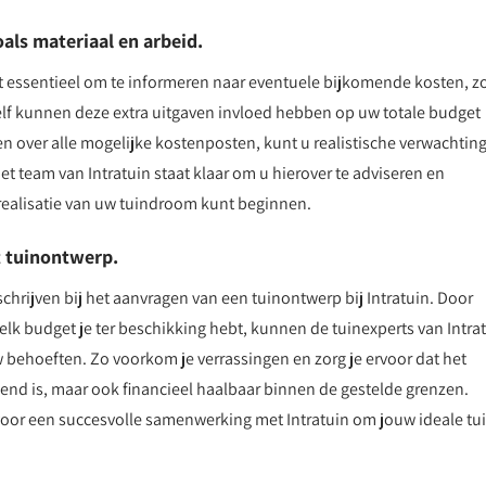
als materiaal en arbeid.
et essentieel om te informeren naar eventuele bijkomende kosten, z
elf kunnen deze extra uitgaven invloed hebben op uw totale budget
gen over alle mogelijke kostenposten, kunt u realistische verwachtin
et team van Intratuin staat klaar om u hierover te adviseren en
realisatie van uw tuindroom kunt beginnen.
t tuinontwerp.
schrijven bij het aanvragen van een tuinontwerp bij Intratuin. Door
lk budget je ter beschikking hebt, kunnen de tuinexperts van Intra
 behoeften. Zo voorkom je verrassingen en zorg je ervoor dat het
gend is, maar ook financieel haalbaar binnen de gestelde grenzen.
voor een succesvolle samenwerking met Intratuin om jouw ideale tu