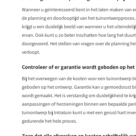
Wanneer u geïnteresseerd bent in het laten maken van een
de planning en doorlooptijd van het tuinontwerpproces. D
krijgt u een duidelijk beeld van wanneer u het uiteindel
ervan. Ook kunt u zo beter inschatten hoe lang het du
doorgevoerd. Het stellen van vragen over de planning hel
verloopt.
Controleer of er garantie wordt geboden op het
Bij het overwegen van de kosten voor een tuinontwerp bij
geboden op het ontwerp. Garantie kan u gemoedsrust bie
wordt gemaakt. Het is verstandig om duidelijkheid te kr
aanpassingen of herzieningen binnen een bepaalde perio
tuinontwerp bij Intratuin kunt u met een gerust hart inv
gedurende het hele proces.
Zorg dat alle afspraken en kosten schriftelijk 