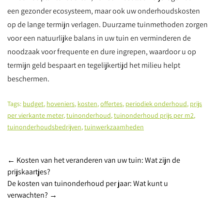
een gezonder ecosysteem, maar ook uw onderhoudskosten
op de lange termijn verlagen. Duurzame tuinmethoden zorgen
voor een natuurlijke balans in uw tuin en verminderen de
noodzaak voor frequente en dure ingrepen, waardoor u op
termijn geld bespaart en tegelijkertijd het milieu helpt
beschermen.
Tags:
budget
,
hoveniers
,
kosten
,
offertes
,
periodiek onderhoud
,
prijs
per vierkante meter
,
tuinonderhoud
,
tuinonderhoud prijs per m2
,
tuinonderhoudsbedrijven
,
tuinwerkzaamheden
Berichtnavigatie
←
Kosten van het veranderen van uw tuin: Wat zijn de
prijskaartjes?
De kosten van tuinonderhoud per jaar: Wat kunt u
verwachten?
→