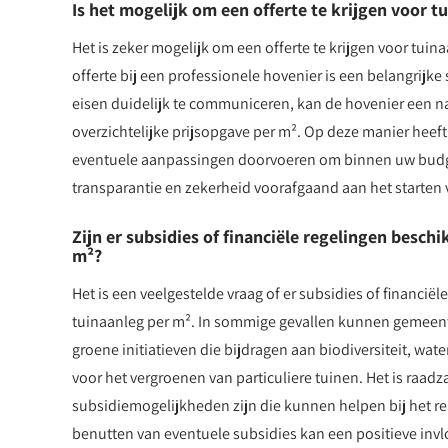
Is het mogelijk om een offerte te krijgen voor t
Het is zeker mogelijk om een offerte te krijgen voor tuin
offerte bij een professionele hovenier is een belangrijk
eisen duidelijk te communiceren, kan de hovenier een n
overzichtelijke prijsopgave per m². Op deze manier heeft
eventuele aanpassingen doorvoeren om binnen uw budget 
transparantie en zekerheid voorafgaand aan het starten v
Zijn er subsidies of financiële regelingen besch
m²?
Het is een veelgestelde vraag of er subsidies of financië
tuinaanleg per m². In sommige gevallen kunnen gemeenten
groene initiatieven die bijdragen aan biodiversiteit, wat
voor het vergroenen van particuliere tuinen. Het is raadz
subsidiemogelijkheden zijn die kunnen helpen bij het re
benutten van eventuele subsidies kan een positieve invl