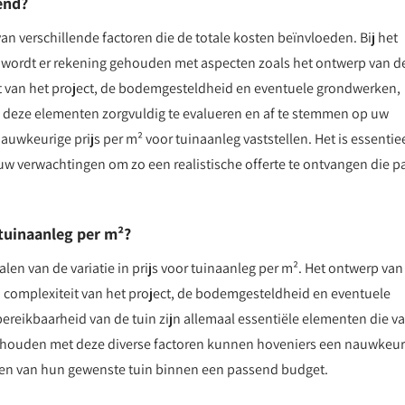
end?
an verschillende factoren die de totale kosten beïnvloeden. Bij het
eg wordt er rekening gehouden met aspecten zoals het ontwerp van d
it van het project, de bodemgesteldheid en eventuele grondwerken,
al deze elementen zorgvuldig te evalueren en af te stemmen op uw
wkeurige prijs per m² voor tuinaanleg vaststellen. Het is essentie
 verwachtingen om zo een realistische offerte te ontvangen die p
 tuinaanleg per m²?
alen van de variatie in prijs voor tuinaanleg per m². Het ontwerp van
n complexiteit van het project, de bodemgesteldheid en eventuele
reikbaarheid van de tuin zijn allemaal essentiële elementen die v
 te houden met deze diverse factoren kunnen hoveniers een nauwkeur
seren van hun gewenste tuin binnen een passend budget.