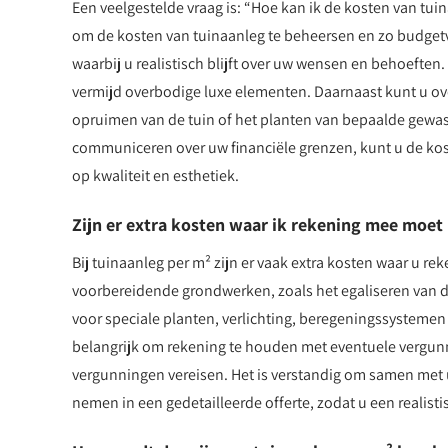
Een veelgestelde vraag is: “Hoe kan ik de kosten van tui
om de kosten van tuinaanleg te beheersen en zo budgetvr
waarbij u realistisch blijft over uw wensen en behoefte
vermijd overbodige luxe elementen. Daarnaast kunt u o
opruimen van de tuin of het planten van bepaalde gewas
communiceren over uw financiële grenzen, kunt u de kos
op kwaliteit en esthetiek.
Zijn er extra kosten waar ik rekening mee moet
Bij tuinaanleg per m² zijn er vaak extra kosten waar u r
voorbereidende grondwerken, zoals het egaliseren van 
voor speciale planten, verlichting, beregeningssystemen o
belangrijk om rekening te houden met eventuele vergunn
vergunningen vereisen. Het is verstandig om samen met u
nemen in een gedetailleerde offerte, zodat u een realisti