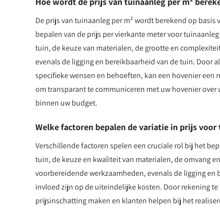
Hoe wordt de prijs van tuinaanleg per m² berek
De prijs van tuinaanleg per m² wordt berekend op basis v
bepalen van de prijs per vierkante meter voor tuinaanl
tuin, de keuze van materialen, de grootte en complexite
evenals de ligging en bereikbaarheid van de tuin. Door 
specifieke wensen en behoeften, kan een hovenier een nau
om transparant te communiceren met uw hovenier over uw
binnen uw budget.
Welke factoren bepalen de variatie in prijs voor
Verschillende factoren spelen een cruciale rol bij het bep
tuin, de keuze en kwaliteit van materialen, de omvang e
voorbereidende werkzaamheden, evenals de ligging en be
invloed zijn op de uiteindelijke kosten. Door rekening
prijsinschatting maken en klanten helpen bij het reali