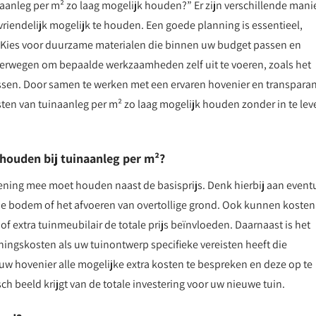
naanleg per m² zo laag mogelijk houden?” Er zijn verschillende mani
iendelijk mogelijk te houden. Een goede planning is essentieel,
n. Kies voor duurzame materialen die binnen uw budget passen en
verwegen om bepaalde werkzaamheden zelf uit te voeren, zoals het
sen. Door samen te werken met een ervaren hovenier en transparan
ten van tuinaanleg per m² zo laag mogelijk houden zonder in te lev
 houden bij tuinaanleg per m²?
ekening mee moet houden naast de basisprijs. Denk hierbij aan event
de bodem of het afvoeren van overtollige grond. Ook kunnen kosten
f extra tuinmeubilair de totale prijs beïnvloeden. Daarnaast is het
ingskosten als uw tuinontwerp specifieke vereisten heeft die
w hovenier alle mogelijke extra kosten te bespreken en deze op te
sch beeld krijgt van de totale investering voor uw nieuwe tuin.