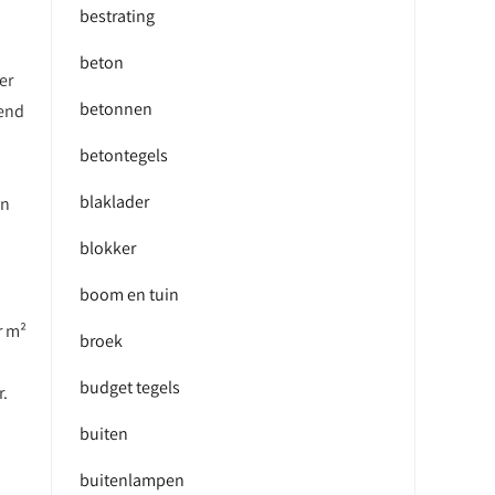
bestrating
beton
er
betonnen
rend
betontegels
blaklader
jn
blokker
boom en tuin
r m²
broek
budget tegels
r.
buiten
buitenlampen