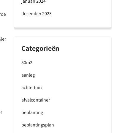
januari 2024
december 2023
erde
ier
Categorieën
50m2
aanleg
achtertuin
afvalcontainer
er
beplanting
beplantingsplan