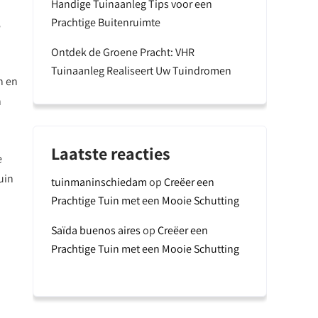
Handige Tuinaanleg Tips voor een
Prachtige Buitenruimte
e
Ontdek de Groene Pracht: VHR
Tuinaanleg Realiseert Uw Tuindromen
n en
n
Laatste reacties
e
uin
tuinmaninschiedam
op
Creëer een
Prachtige Tuin met een Mooie Schutting
Saïda buenos aires
op
Creëer een
Prachtige Tuin met een Mooie Schutting