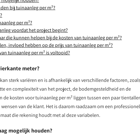
ag mogelijk houden?
uden bij tuinaanleg per m²?
d?
inaanleg per m²?
aanleg voordat het project begint?
baar die kunnen helpen bij de kosten van tuinaanleg per m²?
n, invloed hebben op de prijs van tuinaanleg per m²?
van tuinaanleg per m² is voltooid?
vierkante meter?
an sterk variëren en is afhankelijk van verschillende factoren, zoal
tte en complexiteit van het project, de bodemgesteldheid en de
 de kosten voor tuinaanleg per m² liggen tussen een paar tientallen
en wensen van de klant. Het is daarom raadzaam om een professione
maat die rekening houdt met al deze variabelen.
laag mogelijk houden?