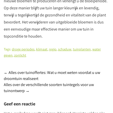
nieuwe bloemen te produceren en verlengt u de bloeiperiode.
Op deze manier blijft uw tuin langer kleurrijk en levendig,
terwijl u tegelijkertijd de gezondheid en vitaliteit van de plant
bevordert. Het verwijderen van uitgebloeide bloemen is dus
een eenvoudige maar effectieve manier om uw tuin in
topconditie te houden.
Tags:
droge periodes
,
klimaat
,
regio
,
schaduw
,
tuinplanten
,
water
geven
,
zonlicht
Berichtnavigatie
←
Alles over tuinoffertes: Wat u moet weten voordat u uw
droomtuin realiseert
Alles over de verschillende soorten tuintegels voor uw
tuinontwerp
→
Geef een reactie