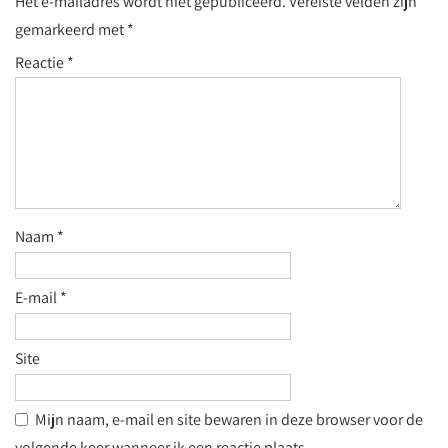
Het e-mailadres wordt niet gepubliceerd.
Vereiste velden zijn
gemarkeerd met
*
Reactie
*
Naam
*
E-mail
*
Site
Mijn naam, e-mail en site bewaren in deze browser voor de
volgende keer wanneer ik een reactie plaats.