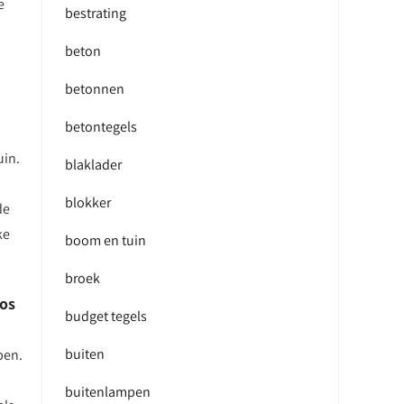
e
bestrating
beton
betonnen
betontegels
uin.
blaklader
blokker
de
ke
boom en tuin
broek
oos
budget tegels
buiten
pen.
buitenlampen