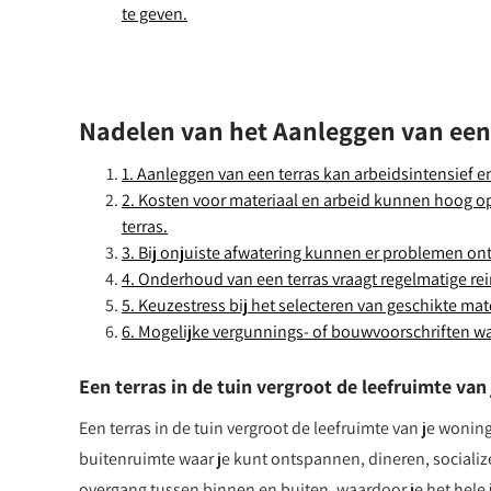
te geven.
Nadelen van het Aanleggen van een
1. Aanleggen van een terras kan arbeidsintensief en
2. Kosten voor materiaal en arbeid kunnen hoog o
terras.
3. Bij onjuiste afwatering kunnen er problemen on
4. Onderhoud van een terras vraagt regelmatige r
5. Keuzestress bij het selecteren van geschikte mat
6. Mogelijke vergunnings- of bouwvoorschriften 
Een terras in de tuin vergroot de leefruimte van
Een terras in de tuin vergroot de leefruimte van je woning
buitenruimte waar je kunt ontspannen, dineren, socialize
overgang tussen binnen en buiten, waardoor je het hele 