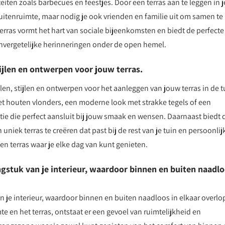
teiten zoals barbecues en feestjes. Door een terras aan te leggen in j
 buitenruimte, maar nodig je ook vrienden en familie uit om samen te
terras vormt het hart van sociale bijeenkomsten en biedt de perfecte
nvergetelijke herinneringen onder de open hemel.
tijlen en ontwerpen voor jouw terras.
alen, stijlen en ontwerpen voor het aanleggen van jouw terras in de t
met houten vlonders, een moderne look met strakke tegels of een
ptie die perfect aansluit bij jouw smaak en wensen. Daarnaast biedt 
niek terras te creëren dat past bij de rest van je tuin en persoonlij
een terras waar je elke dag van kunt genieten.
ngstuk van je interieur, waardoor binnen en buiten naadl
n je interieur, waardoor binnen en buiten naadloos in elkaar overlo
 en het terras, ontstaat er een gevoel van ruimtelijkheid en