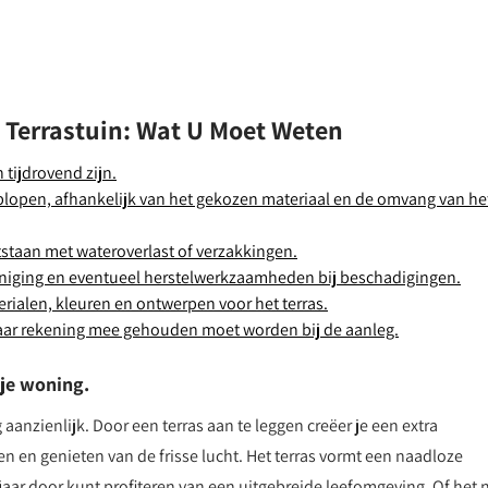
 Terrastuin: Wat U Moet Weten
 tijdrovend zijn.
plopen, afhankelijk van het gekozen materiaal en de omvang van he
tstaan met wateroverlast of verzakkingen.
einiging en eventueel herstelwerkzaamheden bij beschadigingen.
erialen, kleuren en ontwerpen voor het terras.
waar rekening mee gehouden moet worden bij de aanleg.
 je woning.
 aanzienlijk. Door een terras aan te leggen creëer je een extra
n en genieten van de frisse lucht. Het terras vormt een naadloze
jaar door kunt profiteren van een uitgebreide leefomgeving. Of het 