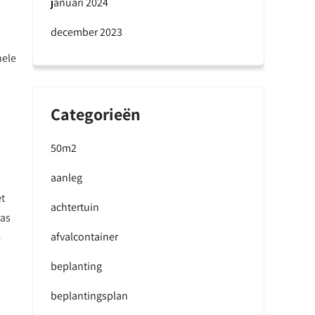
januari 2024
december 2023
nele
Categorieën
50m2
aanleg
et
achtertuin
ras
afvalcontainer
e
beplanting
beplantingsplan