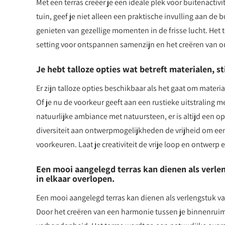
Met een terras creëer je een ideale plek voor buitenactivi
tuin, geef je niet alleen een praktische invulling aan de
genieten van gezellige momenten in de frisse lucht. Het 
setting voor ontspannen samenzijn en het creëren van o
Je hebt talloze opties wat betreft materialen, s
Er zijn talloze opties beschikbaar als het gaat om materi
Of je nu de voorkeur geeft aan een rustieke uitstraling 
natuurlijke ambiance met natuursteen, er is altijd een o
diversiteit aan ontwerpmogelijkheden de vrijheid om een u
voorkeuren. Laat je creativiteit de vrije loop en ontwerp 
Een mooi aangelegd terras kan dienen als verle
in elkaar overlopen.
Een mooi aangelegd terras kan dienen als verlengstuk va
Door het creëren van een harmonie tussen je binnenruimte