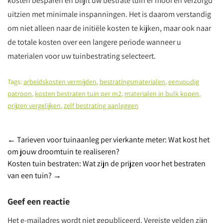
kosten besparen en blijft uw bestrate tuin er mooi en verzorgd
uitzien met minimale inspanningen. Het is daarom verstandig
om niet alleen naar de initiële kosten te kijken, maar ook naar
de totale kosten over een langere periode wanneer u
materialen voor uw tuinbestrating selecteert.
Tags:
arbeidskosten vermijden
,
bestratingsmaterialen
,
eenvoudig
patroon
,
kosten bestraten tuin per m2
,
materialen in bulk kopen
,
prijzen vergelijken
,
zelf bestrating aanleggen
Berichtnavigatie
←
Tarieven voor tuinaanleg per vierkante meter: Wat kost het
om jouw droomtuin te realiseren?
Kosten tuin bestraten: Wat zijn de prijzen voor het bestraten
van een tuin?
→
Geef een reactie
Het e-mailadres wordt niet gepubliceerd.
Vereiste velden zijn