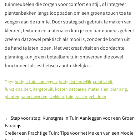
tuinmeubelen die zorgen voor comfort en stijl, of integreer
plantenbakken langs looppaden om een groene touch toe te
voegen aan de ruimte. Door strategisch gebruik te maken van
kleuren, texturen en materialen kun je een harmonieus geheel
creëren dat zowel praktisch als mooi is, zonder de kosten uit
de hand te laten lopen. Met wat creativiteit en doordachte
planning kun je een betaalbare tuin ontwerpen die zowel
functioneel als esthetisch aantrekkelijk is.
Tags:
budget tuin aanleggen
,
budgetvriendelijk
,
creativiteit
,
functionaliteit
,
hergebruik
,
kosten besparen
,
materialen
,
planning
,
planten
,
samenwerken
,
stekken
,
tuin
,
zaaien
,
zelf doen
Berichtnavigatie
←
Stap voor stap: Kunstgras in Tuin Aanleggen voor een Groen
Paradijs
Creëer een Prachtige Tuin: Tips voor het Maken van een Mooie