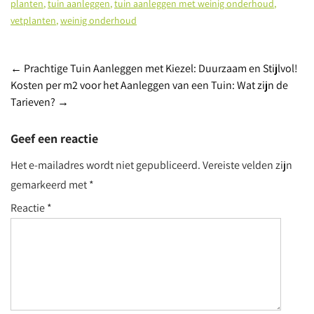
planten
,
tuin aanleggen
,
tuin aanleggen met weinig onderhoud
,
vetplanten
,
weinig onderhoud
Berichtnavigatie
←
Prachtige Tuin Aanleggen met Kiezel: Duurzaam en Stijlvol!
Kosten per m2 voor het Aanleggen van een Tuin: Wat zijn de
Tarieven?
→
Geef een reactie
Het e-mailadres wordt niet gepubliceerd.
Vereiste velden zijn
gemarkeerd met
*
Reactie
*