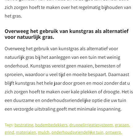
zich zorgen hoeft te maken over het regelmatig bijhouden van
het gras.
Overweeg het gebruik van kunstgras als alternatief
voor natuurlijk gras.
Overweeg het gebruik van kunstgras als alternatief voor
natuurlijk gras bij het aanleggen van een tuin met weinig
onderhoud. Kunstgras vereist geen maaien, bemesten of
sproeien, waardoor u veel tijd en moeite bespaart. Daarnaast
blijft kunstgras het hele jaar door groen en mooi zonder dat u
zich zorgen hoeft te maken over kale plekken of droogte. Het is
een duurzame en onderhoudsvriendelijke optie die uw tuin
een verzorgde uitstraling geeft met minimale inspanning.
Tags:
bestrating
,
bodembedekkers
,
druppelirrigatiesysteem
,
grassen
,
grind
,
materialen
,
mulch
,
onderhoudsvriendelijke tuin
,
ontwerp
,