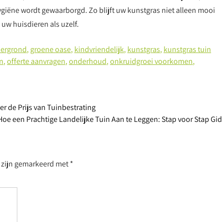
giëne wordt gewaarborgd. Zo blijft uw kunstgras niet alleen mooi
uw huisdieren als uzelf.
dergrond
,
groene oase
,
kindvriendelijk
,
kunstgras
,
kunstgras tuin
n
,
offerte aanvragen
,
onderhoud
,
onkruidgroei voorkomen
,
er de Prijs van Tuinbestrating
Hoe een Prachtige Landelijke Tuin Aan te Leggen: Stap voor Stap Gi
n zijn gemarkeerd met
*