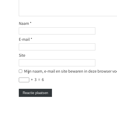
Naam
*
E-mail
*
Site
Mijn naam, e-mail en site bewaren in deze browser voo
+
3
=
6