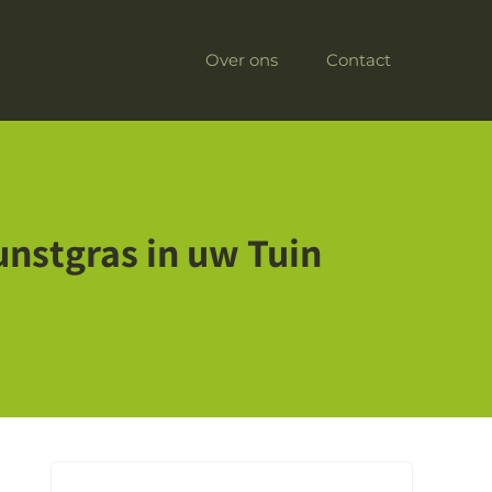
Over ons
Contact
nstgras in uw Tuin