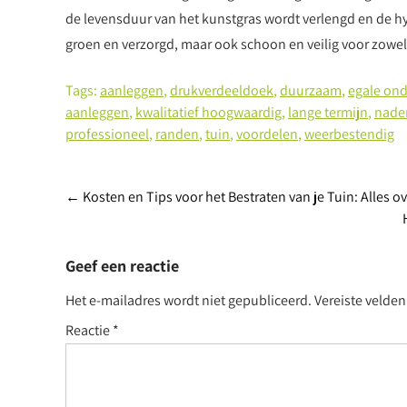
de levensduur van het kunstgras wordt verlengd en de hy
groen en verzorgd, maar ook schoon en veilig voor zowel 
Tags:
aanleggen
,
drukverdeeldoek
,
duurzaam
,
egale on
aanleggen
,
kwalitatief hoogwaardig
,
lange termijn
,
nade
professioneel
,
randen
,
tuin
,
voordelen
,
weerbestendig
Berichtnavigatie
←
Kosten en Tips voor het Bestraten van je Tuin: Alles ov
Geef een reactie
Het e-mailadres wordt niet gepubliceerd.
Vereiste velde
Reactie
*