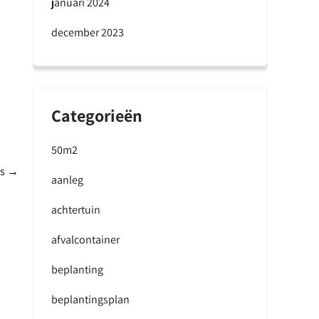
januari 2024
december 2023
Categorieën
50m2
ds
→
aanleg
achtertuin
afvalcontainer
beplanting
beplantingsplan