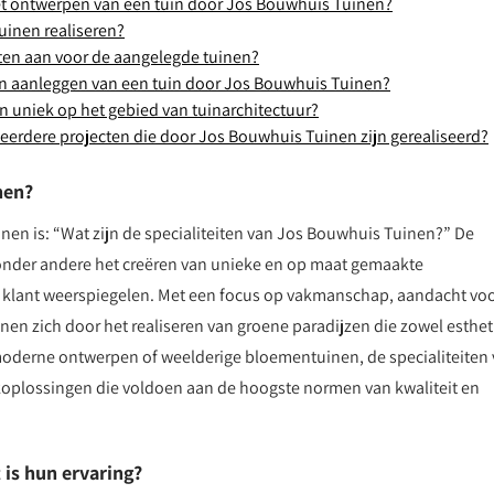
et ontwerpen van een tuin door Jos Bouwhuis Tuinen?
inen realiseren?
en aan voor de aangelegde tuinen?
en aanleggen van een tuin door Jos Bouwhuis Tuinen?
 uniek op het gebied van tuinarchitectuur?
 eerdere projecten die door Jos Bouwhuis Tuinen zijn gerealiseerd?
nen?
en is: “Wat zijn de specialiteiten van Jos Bouwhuis Tuinen?” De
 onder andere het creëren van unieke en op maat gemaakte
 klant weerspiegelen. Met een focus op vakmanschap, aandacht vo
en zich door het realiseren van groene paradijzen die zowel esthet
e moderne ontwerpen of weelderige bloementuinen, de specialiteiten
koplossingen die voldoen aan de hoogste normen van kwaliteit en
 is hun ervaring?