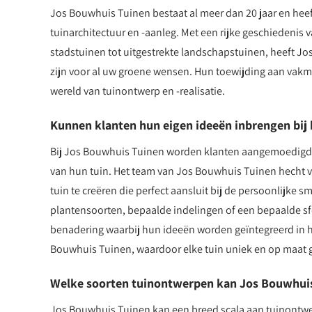
Jos Bouwhuis Tuinen bestaat al meer dan 20 jaar en heef
tuinarchitectuur en -aanleg. Met een rijke geschiedenis v
stadstuinen tot uitgestrekte landschapstuinen, heeft 
zijn voor al uw groene wensen. Hun toewijding aan vakma
wereld van tuinontwerp en -realisatie.
Kunnen klanten hun eigen ideeën inbrengen bij
Bij Jos Bouwhuis Tuinen worden klanten aangemoedigd 
van hun tuin. Het team van Jos Bouwhuis Tuinen hecht ve
tuin te creëren die perfect aansluit bij de persoonlijke 
plantensoorten, bepaalde indelingen of een bepaalde sf
benadering waarbij hun ideeën worden geïntegreerd in he
Bouwhuis Tuinen, waardoor elke tuin uniek en op maat 
Welke soorten tuinontwerpen kan Jos Bouwhuis
Jos Bouwhuis Tuinen kan een breed scala aan tuinontwe