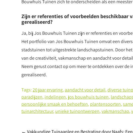
Bouwhuis Tuinen zich te onderscheiden als een meester 
Zijn er referenties of voorbeelden beschikbaar 
gerealiseerd?
Ja, bij Jos Bouwhuis Tuinen zijn er referenties en voorbe
Het portfolio van Jos Bouwhuis Tuinen omvat een diverse
stadstuinen tot uitgestrekte landschapstuinen. Door het
van de creativiteit, vakmanschap en aandacht voor deta
Neem gerust contact op om meer te ontdekken over de in
gerealiseerd.
Tags:
20 jaar ervaring
,
aandacht voor detail
,
diverse tuin
paradijzen
,
indelingen
,
jos bouwhuis tuinen
,
landschaps
persoonlijke smaak en behoeften
,
plantensoorten
,
sam
tuinarchitectuur
,
unieke tuinontwerpen
,
vakmanschap
,
Berichtnavigatie
←
Vakkundige Tuinaanleg en Bestrating door Naafs: Een