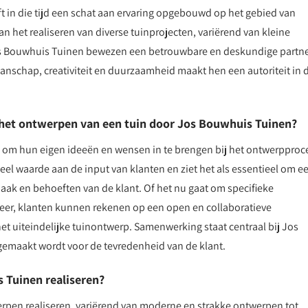
t in die tijd een schat aan ervaring opgebouwd op het gebied van
an het realiseren van diverse tuinprojecten, variërend van kleine
Jos Bouwhuis Tuinen bewezen een betrouwbare en deskundige partne
nschap, creativiteit en duurzaamheid maakt hen een autoriteit in 
 het ontwerpen van een tuin door Jos Bouwhuis Tuinen?
om hun eigen ideeën en wensen in te brengen bij het ontwerpproc
el waarde aan de input van klanten en ziet het als essentieel om e
smaak en behoeften van de klant. Of het nu gaat om specifieke
eer, klanten kunnen rekenen op een open en collaboratieve
t uiteindelijke tuinontwerp. Samenwerking staat centraal bij Jos
gemaakt wordt voor de tevredenheid van de klant.
 Tuinen realiseren?
rpen realiseren, variërend van moderne en strakke ontwerpen tot