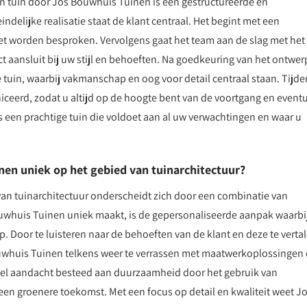
n tuin door Jos Bouwhuis Tuinen is een gestructureerde en
eindelijke realisatie staat de klant centraal. Het begint met een
 worden besproken. Vervolgens gaat het team aan de slag met het
 aansluit bij uw stijl en behoeften. Na goedkeuring van het ontwer
 tuin, waarbij vakmanschap en oog voor detail centraal staan. Tijde
ceerd, zodat u altijd op de hoogte bent van de voortgang en event
 een prachtige tuin die voldoet aan al uw verwachtingen en waar u
en uniek op het gebied van tuinarchitectuur?
an tuinarchitectuur onderscheidt zich door een combinatie van
uwhuis Tuinen uniek maakt, is de gepersonaliseerde aanpak waarbi
p. Door te luisteren naar de behoeften van de klant en deze te verta
uwhuis Tuinen telkens weer te verrassen met maatwerkoplossingen 
 veel aandacht besteed aan duurzaamheid door het gebruik van
een groenere toekomst. Met een focus op detail en kwaliteit weet J