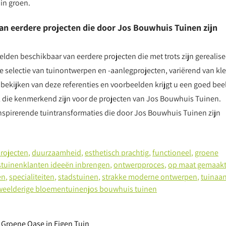
in groen.
van eerdere projecten die door Jos Bouwhuis Tuinen zijn
elden beschikbaar van eerdere projecten die met trots zijn gerealise
 selectie van tuinontwerpen en -aanlegprojecten, variërend van kl
 bekijken van deze referenties en voorbeelden krijgt u een goed bee
il die kenmerkend zijn voor de projecten van Jos Bouwhuis Tuinen.
spirerende tuintransformaties die door Jos Bouwhuis Tuinen zijn
projecten
,
duurzaamheid
,
esthetisch prachtig
,
functioneel
,
groene
tuinenklanten ideeën inbrengen
,
ontwerpproces
,
op maat gemaak
en
,
specialiteiten
,
stadstuinen
,
strakke moderne ontwerpen
,
tuinaa
weelderige bloementuinenjos bouwhuis tuinen
 Groene Oase in Eigen Tuin