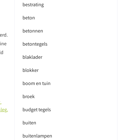
bestrating
beton
betonnen
erd.
eine
betontegels
ld
blaklader
blokker
boom en tuin
broek
t
,
nleg
,
budget tegels
buiten
buitenlampen