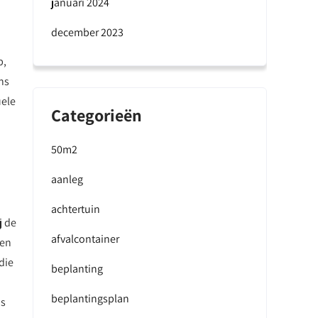
januari 2024
december 2023
p,
ns
uele
Categorieën
50m2
aanleg
achtertuin
j de
afvalcontainer
len
die
beplanting
beplantingsplan
os