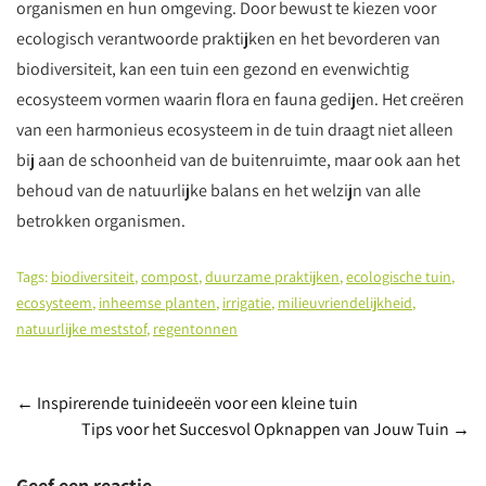
organismen en hun omgeving. Door bewust te kiezen voor
ecologisch verantwoorde praktijken en het bevorderen van
biodiversiteit, kan een tuin een gezond en evenwichtig
ecosysteem vormen waarin flora en fauna gedijen. Het creëren
van een harmonieus ecosysteem in de tuin draagt niet alleen
bij aan de schoonheid van de buitenruimte, maar ook aan het
behoud van de natuurlijke balans en het welzijn van alle
betrokken organismen.
Tags:
biodiversiteit
,
compost
,
duurzame praktijken
,
ecologische tuin
,
ecosysteem
,
inheemse planten
,
irrigatie
,
milieuvriendelijkheid
,
natuurlijke meststof
,
regentonnen
Berichtnavigatie
←
Inspirerende tuinideeën voor een kleine tuin
Tips voor het Succesvol Opknappen van Jouw Tuin
→
Geef een reactie